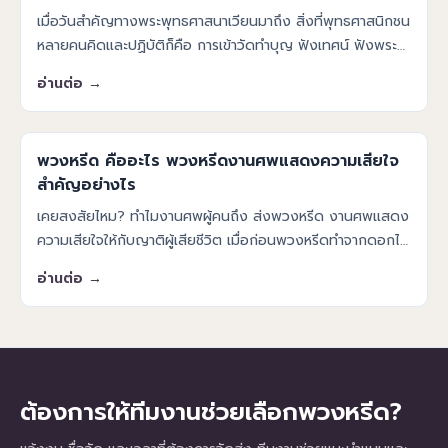
เมื่อวันสำคัญทางพระพุทธศาสนาเวียนมาถึง สิ่งที่พุทธศาสนิกชน
หลายคนคิดและปฏิบัติก็คือ การเข้าวัดทำบุญ ฟังเทศน์ ฟังพระ
ธรรมเทศนา การตักบาตรทำบุญ ทำบุญโลงศพ และการถวาย
อ่านต่อ →
สังฆทาน เป็นต้น ส่ว
พวงหรีด คืออะไร พวงหรีดงานศพแสดงความเสียใจ
สำคัญอย่างไร
เคยสงสัยไหม? ทำไมงานศพผู้คนถึง ส่งพวงหรีด งานศพแสดง
ความเสียใจให้กับญาติผู้เสียชีวิต เมื่อก่อนพวงหรีดทำจากดอกไม้
สดหรือดอกไม้แห้ง แต่เมื่อยุคสมัยเริ่มเปลี่ยนไปไอเดียการ
อ่านต่อ →
ออกแบบพวงหรีดม
ต้องการให้ทีมงานช่วยเลือกพวงหรีด?