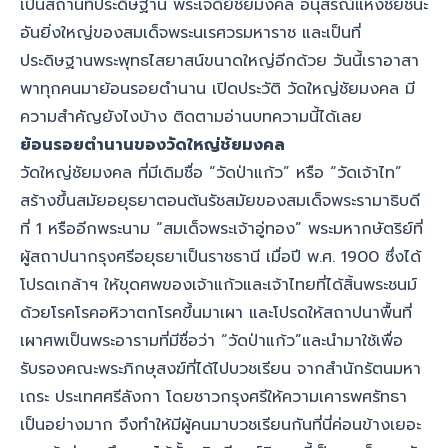
เป็นสถานที่ประดิษฐาน พระเจดีย์ชัยมงคล อนุสรณ์แห่งชัยชนะ
อันยิ่งใหญ่ของสมเด็จพระนเรศวรมหาราช และเป็นที่
ประดิษฐานพระพุทธไสยาสน์ขนาดใหญ่อีกด้วย วันนี้เราอาสา
พาทุกคนมาย้อนรอยตำนาน เปิดประวัติ วัดใหญ่ชัยมงคล มี
ความสำคัญยังไงบ้าง ติดตามอ่านบทความนี้ได้เลย
ย้อนรอยตำนานของวัดใหญ่ชัยมงคล
วัดใหญ่ชัยมงคล ที่มีเดิมชื่อ “วัดป่าแก้ว” หรือ “วัดเจ้าไท”
สร้างขึ้นสมัยอยุธยาตอนต้นรัชสมัยของสมเด็จพระรามาธิบดี
ที่ 1 หรืออีกพระนาม “สมเด็จพระเจ้าอู่ทอง” พระมหากษัตริย์ที่
ผู้สถาปนากรุงศรีอยุธยาเป็นราชธานี เมื่อปี พ.ศ. 1900 ซึ่งได้
โปรดเกล้าฯ ให้ขุดศพของเจ้าแก้วและเจ้าไทยที่ได้สิ้นพระชนม์
ด้วยโรคโรคอหิวาตกโรคขึ้นมาเผา และโปรดให้สถาปนาพื้นที่
เผาศพเป็นพระอารามที่มีชื่อว่า “วัดป่าแก้ว”และนำมาใช้เพื่อ
รับรองคณะพระภิกษุสงฆ์ที่ได้ไปบวชเรียน จากสำนักรัตนมหา
เถระ ประเทศศรีลังกา โดยชาวกรุงศรีให้ความเคารพศรัทธา
เป็นอย่างมาก จึงทำให้มีผู้คนมาบวชเรียนกันที่นี่ค่อนข้างเยอะ