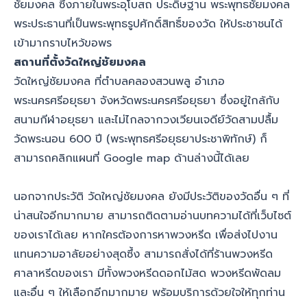
ชัยมงคล ซึ่งภายในพระอุโบสถ ประดิษฐาน พระพุทธชัยมงคล
พระประธานที่เป็นพระพุทธรูปศักดิ์สิทธิ์ของวัด ให้ประชาชนได้
เข้ามากราบไหว้ขอพร
สถานที่ตั้งวัดใหญ่ชัยมงคล
วัดใหญ่ชัยมงคล ที่ตำบลคลองสวนพลู อำเภอ
พระนครศรีอยุธยา จังหวัดพระนครศรีอยุธยา ซึ่งอยู่ใกล้กับ
สนามกีฬาอยุธยา และไม่ไกลจากวงเวียนเจดีย์วัดสามปลื้ม
วัดพระนอน 600 ปี (พระพุทธศรีอยุธยาประชาพิทักษ์) ก็
สามารถคลิกแผนที่ Google map ด้านล่างนี้ได้เลย
นอกจากประวัติ วัดใหญ่ชัยมงคล ยังมีประวัติของวัดอื่น ๆ ที่
น่าสนใจอีกมากมาย สามารถติดตามอ่านบทความได้ที่เว็บไซต์
ของเราได้เลย หากใครต้องการหาพวงหรีด เพื่อส่งไปงาน
แทนความอาลัยอย่างสุดซึ้ง สามารถสั่งได้ที่
ร้านพวงหรีด
ศาลาหรีดของเรา มีทั้งพวงหรีดดอกไม้สด พวงหรีดพัดลม
และอื่น ๆ ให้เลือกอีกมากมาย พร้อมบริการด้วยใจให้ทุกท่าน