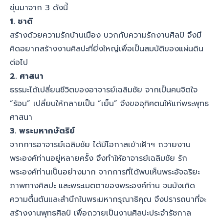
ขุ่นมาจาก 3 ดังนี้
1. ชาติ
สร้างด้วยความรักบ้านเมือง บวกกับความรักงานศิลป์ จึงมี
คิดอยากสร้างงานศิลปะที่ยิ่งใหญ่เพื่อเป็นสมบัติของแผ่นดิน
ต่อไป
2. ศาสนา
ธรรมะได้เปลี่ยนชีวิตของอาจารย์เฉลิมชัย จากเป็นคนจิตใจ
“ร้อน” เปลี่ยนให้กลายเป็น “เย็น” จึงขออุทิศตนให้แก่พระพุทธ
ศาสนา
3. พระมหากษัตริย์
จากการอาจารย์เฉลิมชัย ได้มีโอกาสเข้าเฝ้าฯ ถวายงาน
พระองค์ท่านอยู่หลายครั้ง จึงทำให้อาจารย์เฉลิมชัย รัก
พระองค์ท่านเป็นอย่างมาก จากการที่ได้พบเห็นพระอัจฉริยะ
ภาพทางศิลปะ และพระเมตตาของพระองค์ท่าน จนบังเกิด
ความตื้นตันและสำนึกในพระมหากรุณาธิคุณ จึงปรารถนาที่จะ
สร้างงานพุทธศิลป์ เพื่อถวายเป็นงานศิลปะประจำรัชกาล