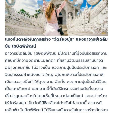
แรงบันดาลใจในการสร้าง “วัดร่องขุ่น” ของอาจารย์เฉลิม
ชัย โฆษิตพิพัฒน์
อาจารย์เฉลิมชัย โฆษิตพิพัฒน์ มีปณิธานที่มุ่งมั่นรังสรรค์งาน
ศิลปะที่มีความงดงามแปลกตา ที่ผสานวัฒนธรรมล้านนาได้
อย่างกลมกลืน ไม่ว่าจะเป็น ลวดลายปูนปั้นประดับกระจก และ
จิตรกรรรมฝาผนังขนาดใหญ่ อุโบสถสีขาวที่ประดับกระจกสี
เงินแวววาวยิ่งทำให้ดูงดงาม อีกทั้ง ลวดลายปูนปั้นอันวิจิตร
เป็นเอกลักษณ์ นอกจากนี้ก็ยังมีจิตรกรรมฝาผนังที่งดงาม
เชื่อว่าคุณจะต้องไม่เคยเห็นที่ไหนมาก่อนเป็นแน่ และกว่าสร้าง
ให้วัดร่องขุ่น เป็นวัดที่มีชื่อเสียงโด่งดังได้ขนาดนี้ อาจารย์
เฉลิมชัย โฆษิตพิพัฒน์ ได้รับแรงบันดาลใจในการสร้างวัดร่อง