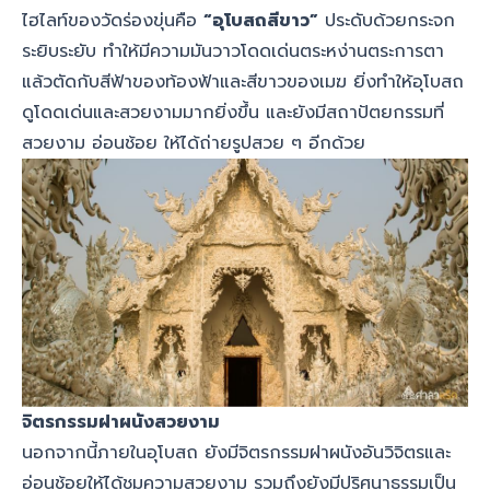
ไฮไลท์ของวัดร่องขุ่นคือ
“อุโบสถสีขาว”
ประดับด้วยกระจก
ระยิบระยับ ทำให้มีความมันวาวโดดเด่นตระหง่านตระการตา
แล้วตัดกับสีฟ้าของท้องฟ้าและสีขาวของเมฆ ยิ่งทำให้อุโบสถ
ดูโดดเด่นและสวยงามมากยิ่งขึ้น และยังมีสถาปัตยกรรมที่
สวยงาม อ่อนช้อย ให้ได้ถ่ายรูปสวย ๆ อีกด้วย
จิตรกรรมฝาผนังสวยงาม
นอกจากนี้ภายในอุโบสถ ยังมีจิตรกรรมฝาผนังอันวิจิตรและ
อ่อนช้อยให้ได้ชมความสวยงาม รวมถึงยังมีปริศนาธรรมเป็น