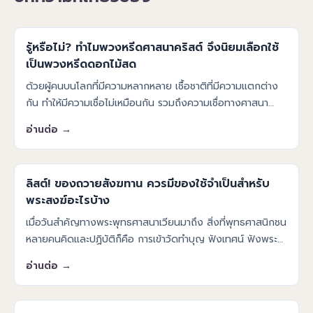
รู้หรือไม่? ทำไมพวงหรีดศาสนาคริสต์ จึงนิยมเลือกใช้
เป็นพวงหรีดดอกไม้สด
ด้วยผู้คนบนโลกที่มีความหลากหลาย เชื้อชาติที่มีความแตกต่าง
กัน ทำให้มีความเชื่อไม่เหมือนกัน รวมถึงความเชื่อทางศาสนา
โดยแต่ละศาสนาก็มีความเชื่อ การประกอบพิธีกรรม หรือการทำ
อ่านต่อ →
กิจกรรมของแต
ลิสต์! ของถวายสังฆทาน ควรมีของใช้จำเป็นสำหรับ
พระสงฆ์อะไรบ้าง
เมื่อวันสำคัญทางพระพุทธศาสนาเวียนมาถึง สิ่งที่พุทธศาสนิกชน
หลายคนคิดและปฏิบัติก็คือ การเข้าวัดทำบุญ ฟังเทศน์ ฟังพระ
ธรรมเทศนา การตักบาตรทำบุญ ทำบุญโลงศพ และการถวาย
อ่านต่อ →
สังฆทาน เป็นต้น ส่ว