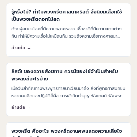
รู้หรือไม่? ทำไมพวงหรีดศาสนาคริสต์ จึงนิยมเลือกใช้
เป็นพวงหรีดดอกไม้สด
ด้วยผู้คนบนโลกที่มีความหลากหลาย เชื้อชาติที่มีความแตกต่าง
กัน ทำให้มีความเชื่อไม่เหมือนกัน รวมถึงความเชื่อทางศาสนา
โดยแต่ละศาสนาก็มีความเชื่อ การประกอบพิธีกรรม หรือการทำ
อ่านต่อ →
กิจกรรมของแต
ลิสต์! ของถวายสังฆทาน ควรมีของใช้จำเป็นสำหรับ
พระสงฆ์อะไรบ้าง
เมื่อวันสำคัญทางพระพุทธศาสนาเวียนมาถึง สิ่งที่พุทธศาสนิกชน
หลายคนคิดและปฏิบัติก็คือ การเข้าวัดทำบุญ ฟังเทศน์ ฟังพระ
ธรรมเทศนา การตักบาตรทำบุญ ทำบุญโลงศพ และการถวาย
อ่านต่อ →
สังฆทาน เป็นต้น ส่ว
พวงหรีด คืออะไร พวงหรีดงานศพแสดงความเสียใจ