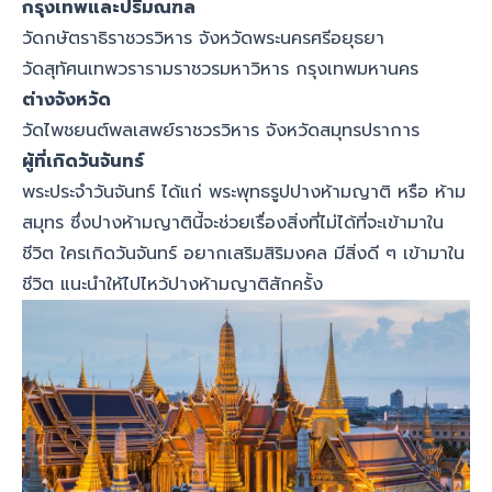
กรุงเทพและปริมณฑล
วัดกษัตราธิราชวรวิหาร จังหวัดพระนครศรีอยุธยา
วัดสุทัศนเทพวรารามราชวรมหาวิหาร กรุงเทพมหานคร
ต่างจังหวัด
วัดไพชยนต์พลเสพย์ราชวรวิหาร จังหวัดสมุทรปราการ
ผู้ที่เกิดวันจันทร์
พระประจำวันจันทร์ ได้แก่ พระพุทธรูปปางห้ามญาติ หรือ ห้าม
สมุทร ซึ่งปางห้ามญาตินี้จะช่วยเรื่องสิ่งที่ไม่ได้ที่จะเข้ามาใน
ชีวิต ใครเกิดวันจันทร์ อยากเสริมสิริมงคล มีสิ่งดี ๆ เข้ามาใน
ชีวิต แนะนำให้ไปไหว้ปางห้ามญาติสักครั้ง