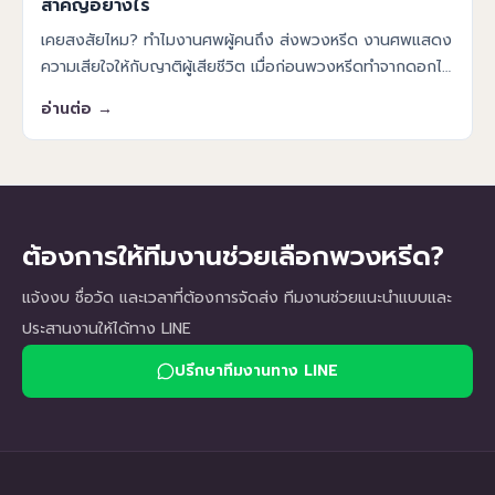
สำคัญอย่างไร
เคยสงสัยไหม? ทำไมงานศพผู้คนถึง ส่งพวงหรีด งานศพแสดง
ความเสียใจให้กับญาติผู้เสียชีวิต เมื่อก่อนพวงหรีดทำจากดอกไม้
สดหรือดอกไม้แห้ง แต่เมื่อยุคสมัยเริ่มเปลี่ยนไปไอเดียการ
อ่านต่อ →
ออกแบบพวงหรีดม
ต้องการให้ทีมงานช่วยเลือกพวงหรีด?
แจ้งงบ ชื่อวัด และเวลาที่ต้องการจัดส่ง ทีมงานช่วยแนะนำแบบและ
ประสานงานให้ได้ทาง LINE
ปรึกษาทีมงานทาง LINE